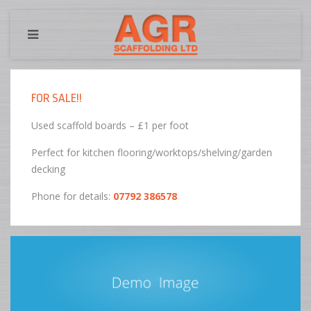
FOR SALE!!
Used scaffold boards – £1 per foot
Perfect for kitchen flooring/worktops/shelving/garden
decking
Phone for details:
07792 386578